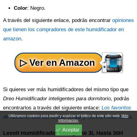
Color
: Negro.
A través del siguiente enlace, podrás encontrar
opiniones
que tienen los compradores de este humidificador en
amazon
.
Si quieres ver más humidificadores del mismo tipo que
Dreo Humidificador inteligentes para dormitorio
, podrás
encontrarlos a través del siguiente enlace:
Los favoritos
Utilizamos cookies para medir y analizar el tráfico de este sitio web.
Más
de nuestros clientes Social: Hogar y cocina líneas duras
.
información.
Aceptar
Levoit Humidificador Inteligente 3L Hasta 30H