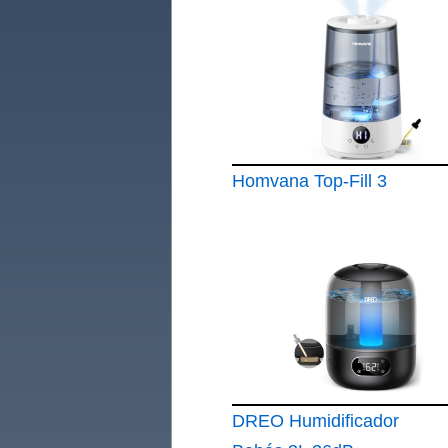
Homvana Top-Fill 3
DREO Humidificador