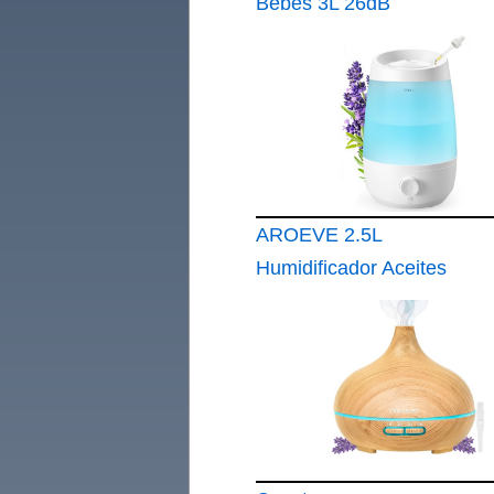
Bebés 3L 26dB
Silencioso con
Sensor de Humedad
AROEVE 2.5L
Humidificador Aceites
Esenciales 250ml