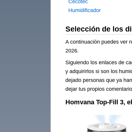
Cecotec
Humidificador
Ultrasónico Difusor
Selección de los d
de Aromas Eléctrico
Pure Aroma 300
A continuación puedes ver nu
Yang Extra
2026.
Siguiendo los enlaces de ca
y adquirirlos si son los hu
dejado personas que ya han
dejar tus propios comentari
Homvana Top-Fill 3, 