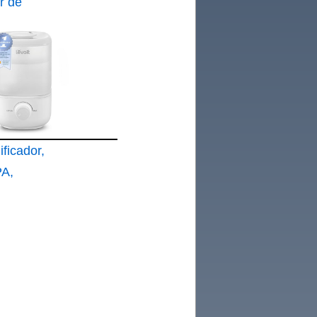
r de
care
ficador,
PA,