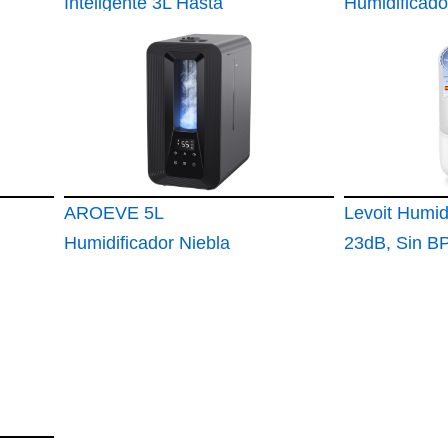
Inteligente 3L Hasta
Humidificado
30H
Agua Breeze
2500 Light
AROEVE 5L
Levoit Humidi
Humidificador Niebla
23dB, Sin B
Fría Dormitorio
Classic 160
Llenado 50H