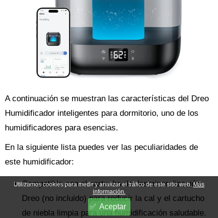
A continuación se muestran las características del Dreo
Humidificador inteligentes para dormitorio, uno de los
humidificadores para esencias.
En la siguiente lista puedes ver las peculiaridades de
este humidificador:
Compatible con el cartucho de desmineralización
Utilizamos cookies para medir y analizar el tráfico de este sitio web.
Más
información.
Dreo (no incluido) para reducir la cal y el cartucho
Aceptar
de niebla limpia para una humidificación saludable.